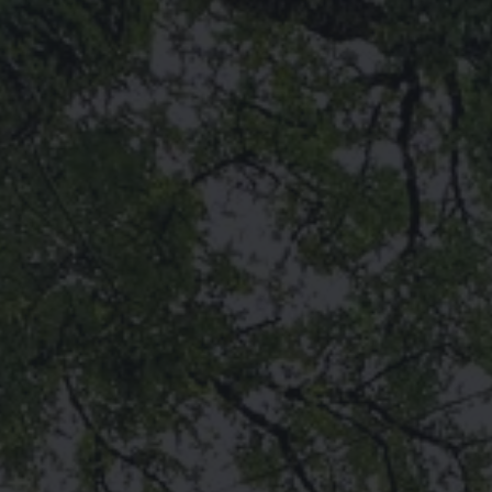
✕
ACCROBRANCHE AMOU
Ouvert les week-ends, jours fériés et vacances scolaires !
Réservation :
urlr.me/8fyXKH
Groupes bienvenus également en dehors de ces créneaux - devis
sur demande